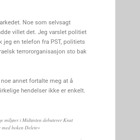
markedet. Noe som selvsagt
dde villet det. Jeg varslet politiet
jeg en telefon fra PST, politiets
sraelsk terrororganisasjon sto bak
noe annet fortalte meg at å
virkelige hendelser ikke er enkelt.
turneren jeg har lest på norsk i år.»
Om Endgame... «Intern
 Dagbladet