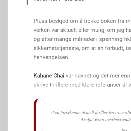
Pluss beskjed om å trekke boken fra 
verken var aktuelt eller mulig, om jeg ha
og etter mange måneder i spenning fikk 
sikkerhetstjeneste, om at en forbudt, i
henvendelsen.
Kahane Chai
var navnet og det mer enn 
skrive thrillere med klare referanser til 
n debuterer Knut
Dreamland.com... «Den mest medrivende page
Knut Olav Åmås,