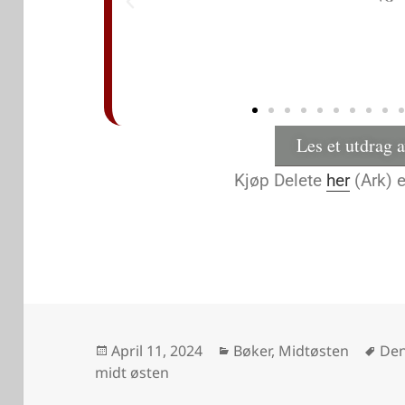
Les et utdrag 
Kjøp Delete
her
(Ark) e
April 11, 2024
Bøker, Midtøsten
Den
midt østen