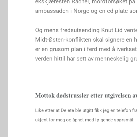
ekskjæresten Rachel, mordforsøket på 
ambassaden i Norge og en cd-plate so
Og mens fredsutsending Knut Lid venter
Midt-Østen-konflikten skal signere en h
er en grusom plan i ferd med å iverkset
verden hittil har sett av menneskelig 
Mottok dødstrussler etter utgivelsen a
Like etter at Delete ble utgitt fikk jeg en telefon 
ukjent for meg og åpnet med følgende spørsmål: