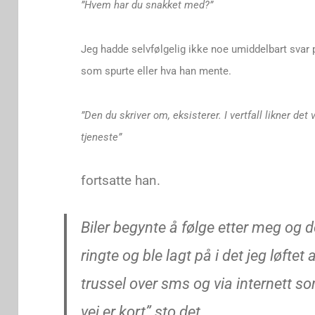
”Hvem har du snakket med?”
Jeg hadde selvfølgelig ikke noe umiddelbart svar 
som spurte eller hva han mente.
”Den du skriver om, eksisterer. I vertfall likner det
tjeneste”
fortsatte han.
Biler begynte å følge etter meg og d
ringte og ble lagt på i det jeg løftet a
trussel over sms og via internett som 
vei er kort” sto det.