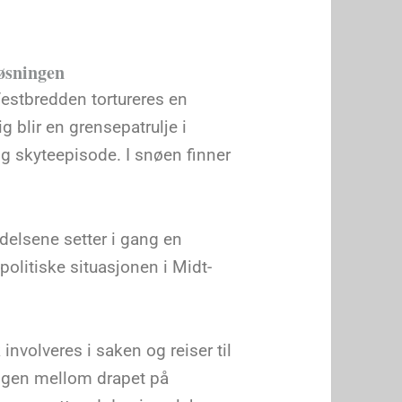
løsningen
 Vestbredden tortureres en
g blir en grensepatrulje i
ig skyteepisode. I snøen finner
ndelsene setter i gang en
olitiske situasjonen i Midt-
involveres i saken og reiser til
ngen mellom drapet på