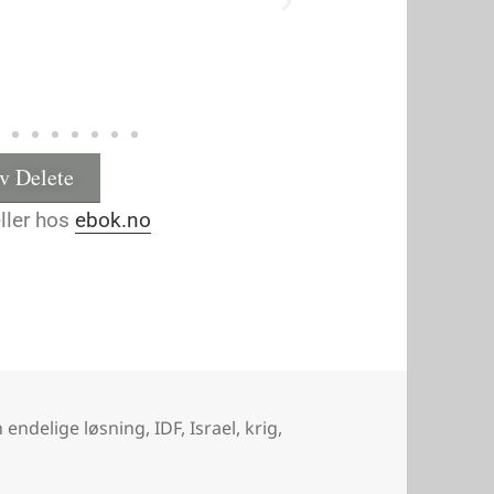
av Delete
ller hos
ebok.no
 endelige løsning
,
IDF
,
Israel
,
krig
,