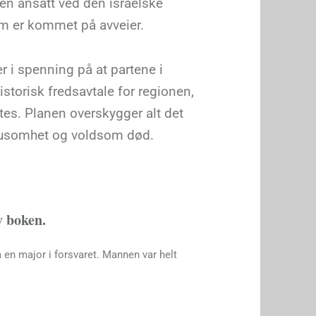
en ansatt ved den israelske
m er kommet på avveier.
 i spenning på at partene i
istorisk fredsavtale for regionen,
tes. Planen overskygger alt det
grusomhet og voldsom død.
v boken.
fra en major i forsvaret. Mannen var helt