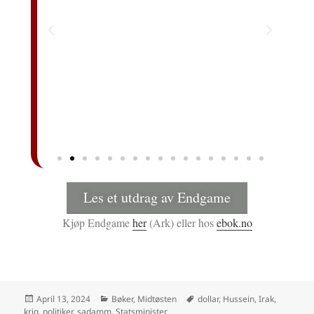
Les et utdrag av Endgame
Kjøp Endgame
her
(Ark) eller hos
ebok.no
April 13, 2024
Bøker, Midtøsten
dollar
,
Hussein
,
Irak
,
krig
,
politiker
,
sadamm
,
Statsminister