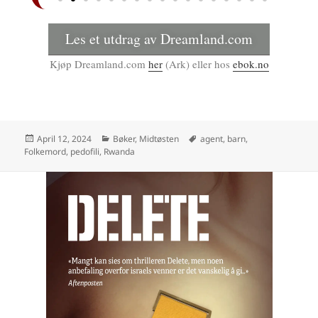
Les et utdrag av Dreamland.com
Kjøp Dreamland.com
her
(Ark) eller hos
ebok.no
April 12, 2024
Bøker, Midtøsten
agent
,
barn
,
Folkemord
,
pedofili
,
Rwanda