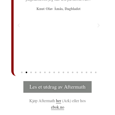
e»
Knut Olav Åmås, Dagbladet
Les et utdrag av Aftermath
Kjøp Aftermath
her
(Ark) eller hos
ebok.no