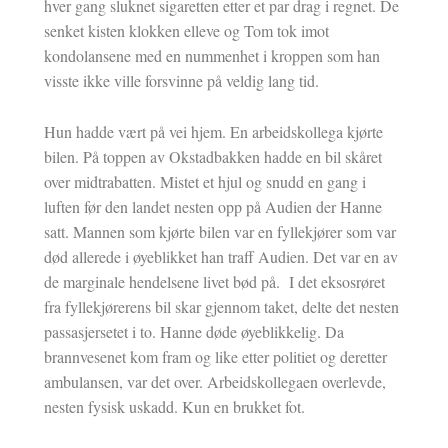
hver gang sluknet sigaretten etter et par drag i regnet. De
senket kisten klokken elleve og Tom tok imot
kondolansene med en nummenhet i kroppen som han
visste ikke ville forsvinne på veldig lang tid.
Hun hadde vært på vei hjem. En arbeidskollega kjørte
bilen. På toppen av Okstadbakken hadde en bil skåret
over midtrabatten. Mistet et hjul og snudd en gang i
luften før den landet nesten opp på Audien der Hanne
satt. Mannen som kjørte bilen var en fyllekjører som var
død allerede i øyeblikket han traff Audien. Det var en av
de marginale hendelsene livet bød på. I det eksosrøret
fra fyllekjørerens bil skar gjennom taket, delte det nesten
passasjersetet i to. Hanne døde øyeblikkelig. Da
brannvesenet kom fram og like etter politiet og deretter
ambulansen, var det over. Arbeidskollegaen overlevde,
nesten fysisk uskadd. Kun en brukket fot.