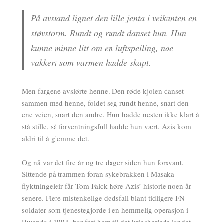
På avstand lignet den lille jenta i veikanten en
støvstorm. Rundt og rundt danset hun. Hun
kunne minne litt om en luftspeiling, noe
vakkert som varmen hadde skapt.
Men fargene avslørte henne. Den røde kjolen danset
sammen med henne, foldet seg rundt henne, snart den
ene veien, snart den andre. Hun hadde nesten ikke klart å
stå stille, så forventningsfull hadde hun vært. Azis kom
aldri til å glemme det.
Og nå var det fire år og tre dager siden hun forsvant.
Sittende på trammen foran sykebrakken i Masaka
flyktningeleir får Tom Falck høre Azis’ historie noen år
senere. Flere mistenkelige dødsfall blant tidligere FN-
soldater som tjenestegjorde i en hemmelig operasjon i
Rwanda i 1994, har ført ham til det krigsherjede landet.