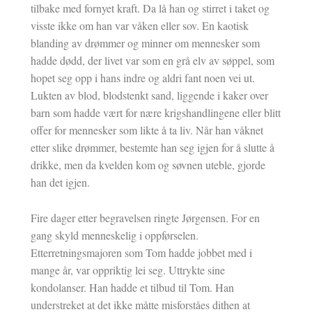
tilbake med fornyet kraft. Da lå han og stirret i taket og
visste ikke om han var våken eller sov. En kaotisk
blanding av drømmer og minner om mennesker som
hadde dødd, der livet var som en grå elv av søppel, som
hopet seg opp i hans indre og aldri fant noen vei ut.
Lukten av blod, blodstenkt sand, liggende i kaker over
barn som hadde vært for nære krigshandlingene eller blitt
offer for mennesker som likte å ta liv. Når han våknet
etter slike drømmer, bestemte han seg igjen for å slutte å
drikke, men da kvelden kom og søvnen uteble, gjorde
han det igjen.
Fire dager etter begravelsen ringte Jørgensen. For en
gang skyld menneskelig i oppførselen.
Etterretningsmajoren som Tom hadde jobbet med i
mange år, var oppriktig lei seg. Uttrykte sine
kondolanser. Han hadde et tilbud til Tom. Han
understreket at det ikke måtte misforståes dithen at