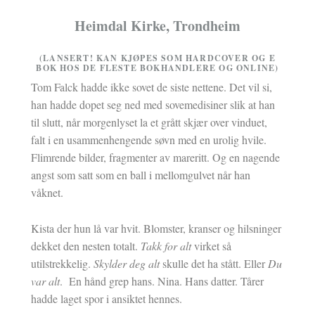
Heimdal Kirke, Trondheim
(LANSERT! KAN KJØPES SOM HARDCOVER OG E
BOK HOS DE FLESTE BOKHANDLERE OG ONLINE)
Tom Falck hadde ikke sovet de siste nettene. Det vil si,
han hadde dopet seg ned med sovemedisiner slik at han
til slutt, når morgenlyset la et grått skjær over vinduet,
falt i en usammenhengende søvn med en urolig hvile.
Flimrende bilder, fragmenter av mareritt. Og en nagende
angst som satt som en ball i mellomgulvet når han
våknet.
Kista der hun lå var hvit. Blomster, kranser og hilsninger
dekket den nesten totalt.
Takk for alt
virket så
utilstrekkelig.
Skylder deg alt
skulle det ha stått. Eller
Du
var alt
. En hånd grep hans. Nina. Hans datter. Tårer
hadde laget spor i ansiktet hennes.