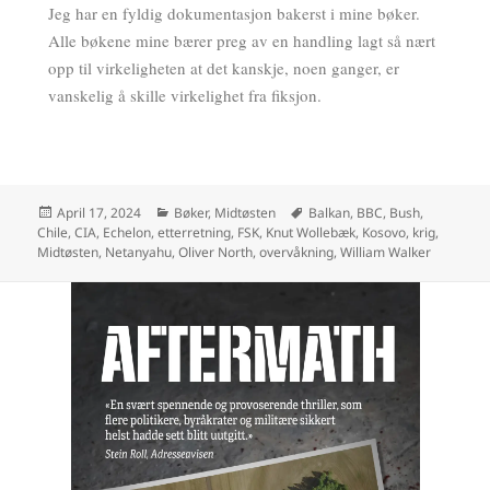
Jeg har en fyldig dokumentasjon bakerst i mine bøker.
Alle bøkene mine bærer preg av en handling lagt så nært
opp til virkeligheten at det kanskje, noen ganger, er
vanskelig å skille virkelighet fra fiksjon.
April 17, 2024
Bøker, Midtøsten
Balkan
,
BBC
,
Bush
,
Chile
,
CIA
,
Echelon
,
etterretning
,
FSK
,
Knut Wollebæk
,
Kosovo
,
krig
,
Midtøsten
,
Netanyahu
,
Oliver North
,
overvåkning
,
William Walker