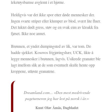
leketøysbamse avglemt i et hjørne.
Heldigvis var det ikke spor etter døde mennesker der.
Ingen svarte striper eller klumper av blod, svært lite fluer.
Det luktet dødt gress, støv og en svak eim av kloakk fra
fjøset. Ikke noe annet.
Brønnen, et yndet dumpingsted av lik, var tom. De
hadde sjekket. Kosovos frigjøringshær, UCK, likte å
legge mennesker i brønnen, lagvis. Usikrede granater ble
lagt imellom slik at de som eventuelt skulle hente opp
kroppene, utløste granatene.
rdige
Dreamland.com... «Den mest medrivende
O
ljot
pageturneren jeg har lest på norsk i år.»
e»
Knut Olav Åmås, Dagbladet