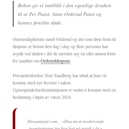
Boken gir et innblikk i den egentlige årsaken
til at Per Paust, Anne Orderud Paust og
hennes foreldre døde.
Omstendighetene rundt Orderud og det som førte frem til
drapene er betent den dag i dag og flere personer har
avgått ved døden i det de nærmet seg en eller annen form
for sannhet om
Orderuddrapene
.
Privatetterforsker Tore Sandberg har uttalt at han vil
komme med nye beviser i saken.
Gjenopptakelseskommisjonen er ventet å komme med en
beslutning i løpet av våren 2024.
rdige
Dreamland.com... «Den mest medrivende
O
ljot
pageturneren jeg har lest på norsk i år.»