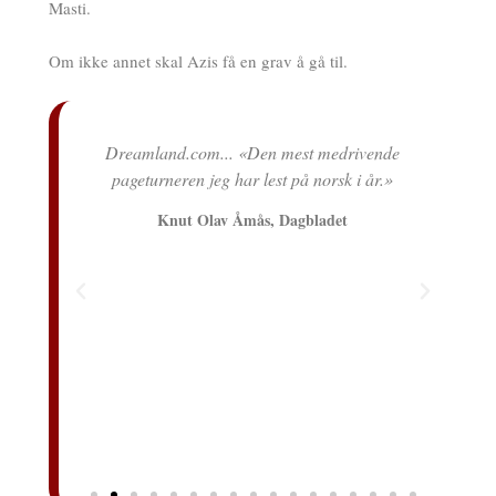
Masti.
Om ikke annet skal Azis få en grav å gå til.
rdige
Dreamland.com... «Den mest medrivende
O
ljot
pageturneren jeg har lest på norsk i år.»
e»
Knut Olav Åmås, Dagbladet