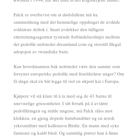
Falck er overbevist om at dødsfallene må ha
sammenheng med det hemmelige oppdraget de avdøde
soldatene deltok i. Snart avdekker den tidligere
etterretningsagenten rystende forbindelseslinjer mellom
det pedofile nettstedet dreamland.com og storstilt illegal
adopsjon av rwandiske barn.
Kan hovedmannen bak nettstedet være den samme som
forsyner europeiske pedofile med foreldreløse unger? Om
få døgn skal en båt legge til ved en ukjent kai i Europa.
Kjøpere vil stå klare til å ta med seg de 41 barna til
unevnelige grusomheter. I sitt forsøk på å avsløre
pedofiliringen og redde ungene, må Falck slåss mot
klokken, en gjeng dopede hutubanditter og en norsk
yrkesmilitær med kallenavn Birdie. En mann med syke
fantasier og kaldt blod. Og samtidig prøver han å finne