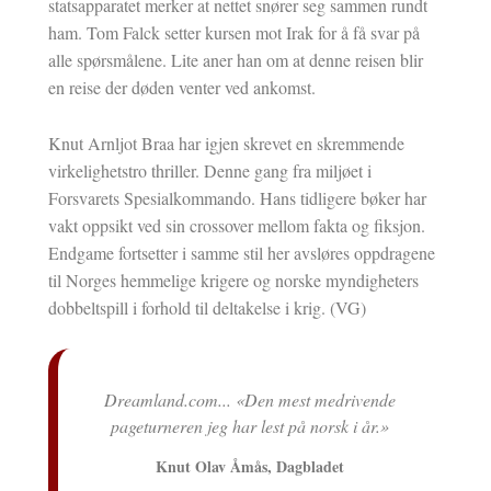
statsapparatet merker at nettet snører seg sammen rundt
ham. Tom Falck setter kursen mot Irak for å få svar på
alle spørsmålene. Lite aner han om at denne reisen blir
en reise der døden venter ved ankomst.
Knut Arnljot Braa har igjen skrevet en skremmende
virkelighetstro thriller. Denne gang fra miljøet i
Forsvarets Spesialkommando. Hans tidligere bøker har
vakt oppsikt ved sin crossover mellom fakta og fiksjon.
Endgame fortsetter i samme stil her avsløres oppdragene
til Norges hemmelige krigere og norske myndigheters
dobbeltspill i forhold til deltakelse i krig. (VG)
rdige
Dreamland.com... «Den mest medrivende
O
ljot
pageturneren jeg har lest på norsk i år.»
e»
Knut Olav Åmås, Dagbladet