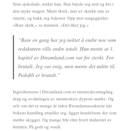
Som sjokolade, tenkte han. Han bøyde seg ned og bet i
den myke magen. Masti skrek, mer av skrekk enn av
smerte, og trakk seg bakover. Opp mot sengegjerdet.
«Bare skrik,» sa mannen. «Det liker jeg.»
“Bare en gang har jeg nektet å endre noe som
redaktøren ville endre totalt. Hun mente at 1.
kapitel av Dreamland.com var for sterkt. For
brutalt. Jeg var enig, men mente det måtte til.
Pedofili er brutalt.”
Ingrediensene i Dreamland.com er menneskesmugling,
drap og avsløringen av menneskers dypeste mørke. Og
selv om det er mange år siden Rwandamassakrene når
bokens handling utspiller seg, ligger hendelsene der som
mørke skygger. Og mange blir etter hvert innhentet av
fortiden. På godt og vondt.