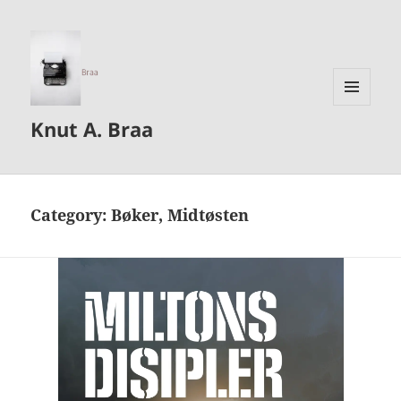
MENU
Knut A. Braa
AND
WIDGETS
Category:
Bøker, Midtøsten