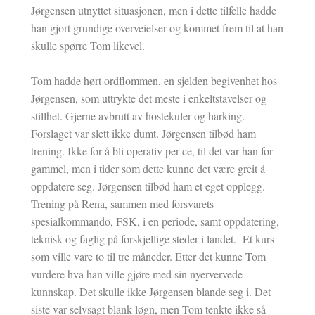
Jørgensen utnyttet situasjonen, men i dette tilfelle hadde
han gjort grundige overveielser og kommet frem til at han
skulle spørre Tom likevel.
Tom hadde hørt ordflommen, en sjelden begivenhet hos
Jørgensen, som uttrykte det meste i enkeltstavelser og
stillhet. Gjerne avbrutt av hostekuler og harking.
Forslaget var slett ikke dumt. Jørgensen tilbød ham
trening. Ikke for å bli operativ per ce, til det var han for
gammel, men i tider som dette kunne det være greit å
oppdatere seg. Jørgensen tilbød ham et eget opplegg.
Trening på Rena, sammen med forsvarets
spesialkommando, FSK, i en periode, samt oppdatering,
teknisk og faglig på forskjellige steder i landet. Et kurs
som ville vare to til tre måneder. Etter det kunne Tom
vurdere hva han ville gjøre med sin nyervervede
kunnskap. Det skulle ikke Jørgensen blande seg i. Det
siste var selvsagt blank løgn, men Tom tenkte ikke så