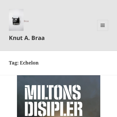
MENU
Knut A. Braa
AND
WIDGETS
Tag:
Echelon