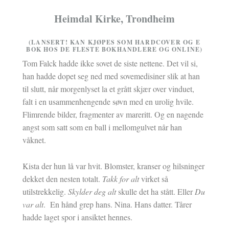
Heimdal Kirke, Trondheim
(LANSERT! KAN KJØPES SOM HARDCOVER OG E
BOK HOS DE FLESTE BOKHANDLERE OG ONLINE)
Tom Falck hadde ikke sovet de siste nettene. Det vil si,
han hadde dopet seg ned med sovemedisiner slik at han
til slutt, når morgenlyset la et grått skjær over vinduet,
falt i en usammenhengende søvn med en urolig hvile.
Flimrende bilder, fragmenter av mareritt. Og en nagende
angst som satt som en ball i mellomgulvet når han
våknet.
Kista der hun lå var hvit. Blomster, kranser og hilsninger
dekket den nesten totalt.
Takk for alt
virket så
utilstrekkelig.
Skylder deg alt
skulle det ha stått. Eller
Du
var alt
. En hånd grep hans. Nina. Hans datter. Tårer
hadde laget spor i ansiktet hennes.