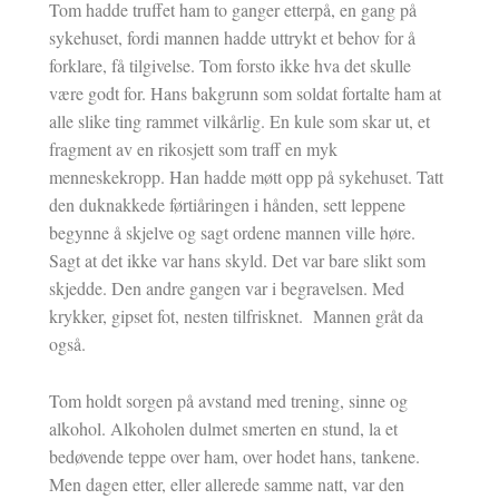
Tom hadde truffet ham to ganger etterpå, en gang på
sykehuset, fordi mannen hadde uttrykt et behov for å
forklare, få tilgivelse. Tom forsto ikke hva det skulle
være godt for. Hans bakgrunn som soldat fortalte ham at
alle slike ting rammet vilkårlig. En kule som skar ut, et
fragment av en rikosjett som traff en myk
menneskekropp. Han hadde møtt opp på sykehuset. Tatt
den duknakkede førtiåringen i hånden, sett leppene
begynne å skjelve og sagt ordene mannen ville høre.
Sagt at det ikke var hans skyld. Det var bare slikt som
skjedde. Den andre gangen var i begravelsen. Med
krykker, gipset fot, nesten tilfrisknet. Mannen gråt da
også.
Tom holdt sorgen på avstand med trening, sinne og
alkohol. Alkoholen dulmet smerten en stund, la et
bedøvende teppe over ham, over hodet hans, tankene.
Men dagen etter, eller allerede samme natt, var den