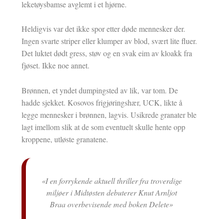
leketøysbamse avglemt i et hjørne.
Heldigvis var det ikke spor etter døde mennesker der.
Ingen svarte striper eller klumper av blod, svært lite fluer.
Det luktet dødt gress, støv og en svak eim av kloakk fra
fjøset. Ikke noe annet.
Brønnen, et yndet dumpingsted av lik, var tom. De
hadde sjekket. Kosovos frigjøringshær, UCK, likte å
legge mennesker i brønnen, lagvis. Usikrede granater ble
lagt imellom slik at de som eventuelt skulle hente opp
kroppene, utløste granatene.
 thriller fra troverdige
Dreamland.com... «Den mest medriv
ebuterer Knut Arnljot
pageturneren jeg har lest på norsk i å
 med boken Delete»
Knut Olav Åmås, Dagbladet