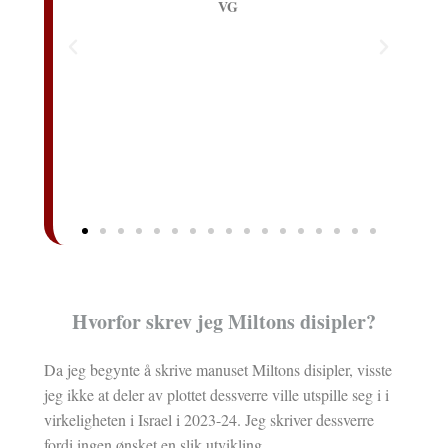
G
Hvorfor skrev jeg Miltons disipler?
Da jeg begynte å skrive manuset Miltons disipler, visste
jeg ikke at deler av plottet dessverre ville utspille seg i i
virkeligheten i Israel i 2023-24. Jeg skriver dessverre
fordi ingen ønsket en slik utvikling.