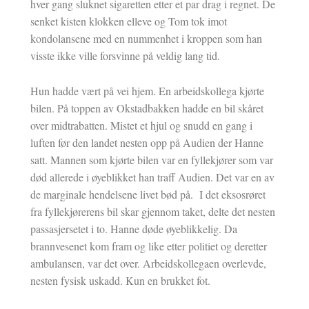
hver gang sluknet sigaretten etter et par drag i regnet. De
senket kisten klokken elleve og Tom tok imot
kondolansene med en nummenhet i kroppen som han
visste ikke ville forsvinne på veldig lang tid.
Hun hadde vært på vei hjem. En arbeidskollega kjørte
bilen. På toppen av Okstadbakken hadde en bil skåret
over midtrabatten. Mistet et hjul og snudd en gang i
luften før den landet nesten opp på Audien der Hanne
satt. Mannen som kjørte bilen var en fyllekjører som var
død allerede i øyeblikket han traff Audien. Det var en av
de marginale hendelsene livet bød på. I det eksosrøret
fra fyllekjørerens bil skar gjennom taket, delte det nesten
passasjersetet i to. Hanne døde øyeblikkelig. Da
brannvesenet kom fram og like etter politiet og deretter
ambulansen, var det over. Arbeidskollegaen overlevde,
nesten fysisk uskadd. Kun en brukket fot.