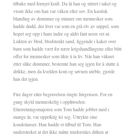
tilbake med fornyet kraft. Da lå han og stirret i taket og
visste ikke om han var våken eller sov. En kaotisk
blanding av drømmer og minner om mennesker som
hadde dødd, der livet var som en grå elv av søppel, som
hopet seg opp i hans indre og aldri fant noen vei ut.
Lukten av blod, blodstenkt sand, liggende i kaker over
barn som hadde vært for nære krigshandlingene eller blitt
offer for mennesker som likte å ta liv. Når han våknet
etter slike drømmer, bestemte han seg igjen for å slutte å
drikke, men da kvelden kom og søvnen uteble, gjorde
han det igjen.
Fire dager etter begravelsen ringte Jørgensen. For en
gang skyld menneskelig i oppførselen.
Etterretningsmajoren som Tom hadde jobbet med i
mange år, var oppriktig lei seg. Uttrykte sine
kondolanser. Han hadde et tilbud til Tom. Han
understreket at det ikke måtte misforståes dithen at