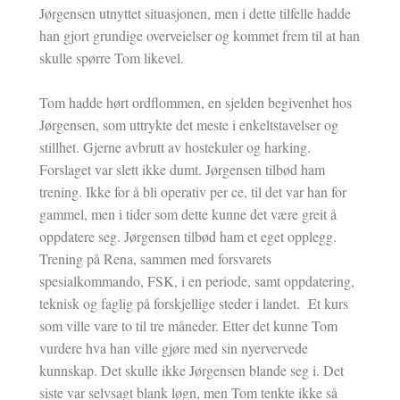
Jørgensen utnyttet situasjonen, men i dette tilfelle hadde
han gjort grundige overveielser og kommet frem til at han
skulle spørre Tom likevel.
Tom hadde hørt ordflommen, en sjelden begivenhet hos
Jørgensen, som uttrykte det meste i enkeltstavelser og
stillhet. Gjerne avbrutt av hostekuler og harking.
Forslaget var slett ikke dumt. Jørgensen tilbød ham
trening. Ikke for å bli operativ per ce, til det var han for
gammel, men i tider som dette kunne det være greit å
oppdatere seg. Jørgensen tilbød ham et eget opplegg.
Trening på Rena, sammen med forsvarets
spesialkommando, FSK, i en periode, samt oppdatering,
teknisk og faglig på forskjellige steder i landet. Et kurs
som ville vare to til tre måneder. Etter det kunne Tom
vurdere hva han ville gjøre med sin nyervervede
kunnskap. Det skulle ikke Jørgensen blande seg i. Det
siste var selvsagt blank løgn, men Tom tenkte ikke så